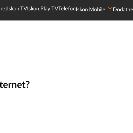
net
Iskon.TV
Iskon.Play TV
Telefon
Iskon.Mobile
Dodatne
nternet?