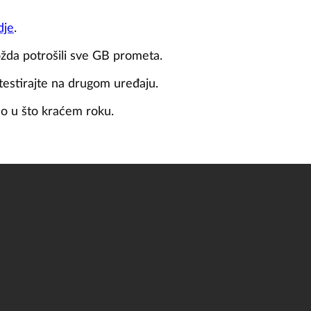
dje
.
možda potrošili sve GB prometa.
 testirajte na drugom uređaju.
imo u što kraćem roku.