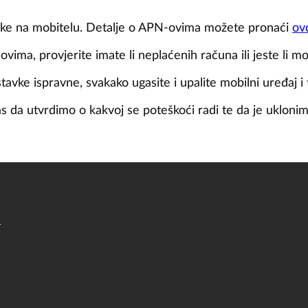
avke na mobitelu. Detalje o APN-ovima možete pronaći
ov
vima, provjerite imate li neplaćenih računa ili jeste li 
stavke ispravne, svakako ugasite i upalite mobilni uređaj i
nas da utvrdimo o kakvoj se poteškoći radi te da je uklon
a