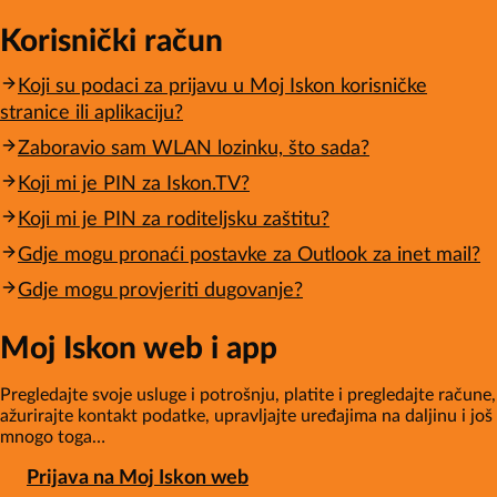
Korisnički račun
Koji su podaci za prijavu u Moj Iskon korisničke
stranice ili aplikaciju?
Zaboravio sam WLAN lozinku, što sada?
Koji mi je PIN za Iskon.TV?
Koji mi je PIN za roditeljsku zaštitu?
Gdje mogu pronaći postavke za Outlook za inet mail?
Gdje mogu provjeriti dugovanje?
Moj Iskon web i app
Pregledajte svoje usluge i potrošnju, platite i pregledajte račune,
ažurirajte kontakt podatke, upravljajte uređajima na daljinu i još
mnogo toga…
Prijava na Moj Iskon web