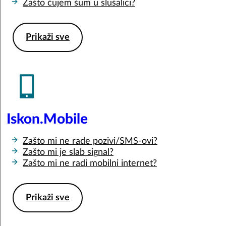
Zašto čujem šum u slušalici?
Prikaži sve
Iskon.Mobile
Zašto mi ne rade pozivi/SMS-ovi?
Zašto mi je slab signal?
Zašto mi ne radi mobilni internet?
Prikaži sve