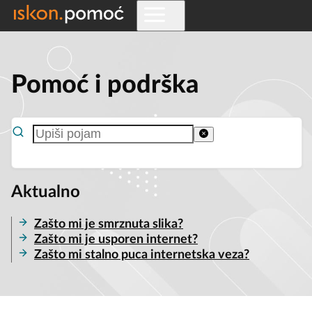
Pomoć i podrška
Aktualno
Zašto mi je smrznuta slika?
Zašto mi je usporen internet?
Zašto mi stalno puca internetska veza?