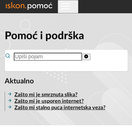
Pomoć i podrška
Aktualno
Zašto mi je smrznuta slika?
Zašto mi je usporen internet?
Zašto mi stalno puca internetska veza?