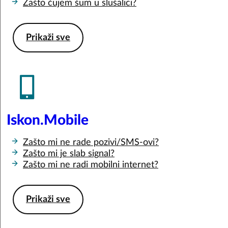
Zašto čujem šum u slušalici?
Prikaži sve
Iskon.Mobile
Zašto mi ne rade pozivi/SMS-ovi?
Zašto mi je slab signal?
Zašto mi ne radi mobilni internet?
Prikaži sve