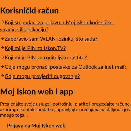
Korisnički račun
Koji su podaci za prijavu u Moj Iskon korisničke
stranice ili aplikaciju?
Zaboravio sam WLAN lozinku, što sada?
Koji mi je PIN za Iskon.TV?
Koji mi je PIN za roditeljsku zaštitu?
Gdje mogu pronaći postavke za Outlook za inet mail?
Gdje mogu provjeriti dugovanje?
Moj Iskon web i app
Pregledajte svoje usluge i potrošnju, platite i pregledajte račune,
ažurirajte kontakt podatke, upravljajte uređajima na daljinu i još
mnogo toga…
Prijava na Moj Iskon web